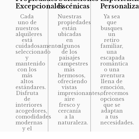
Excepcionales
Escénicas
Personaliz
Cada
Nuestras
Ya sea
uno de
propiedades
que
nuestros
están
busques
alquileres
ubicadas
un
está
en
retiro
cuidadosamente
algunos
familiar,
seleccionado
de los
una
y
paisajes
escapada
mantenido
campestres
romántica
con los
más
o una
más
hermosos,
aventura
altos
ofreciendo
llena de
estándares.
vistas
emoción,
Disfruta
impresionantes,
ofrecemos
de
aire
opciones
interiores
fresco y
que se
acogedores,
cercanía
adaptan
comodidades
a la
a tus
modernas
naturaleza.
necesidades.
y el
encanto