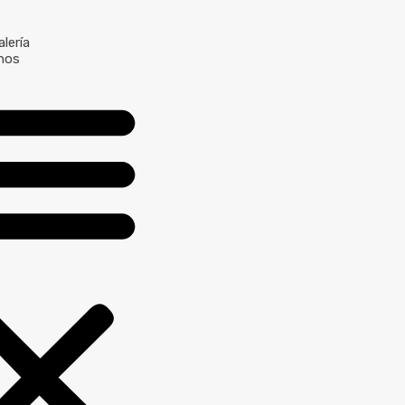
lería
nos