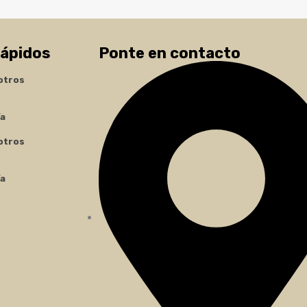
rápidos
Ponte en contacto
otros
ía
otros
ía