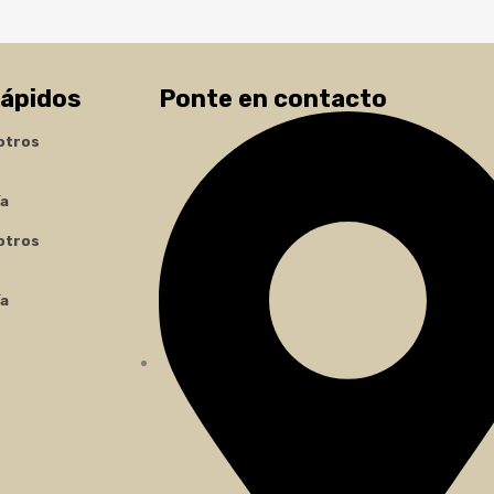
rápidos
Ponte en contacto
otros
ía
otros
ía