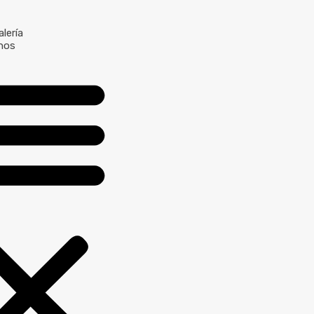
lería
nos