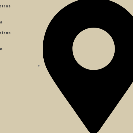
otros
ía
otros
ía