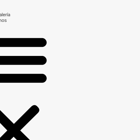
lería
nos