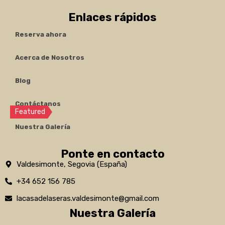
Bungalow
Enlaces rápidos
Cottage
Reserva ahora
House
Studio Apartment
Acerca de Nosotros
Villa
Blog
Featured Properties
Contáctanos
Featured
Nuestra Galería
Casa de las Eras, la mejor vista del
campo de Segovia
Ponte en contacto
Fantástica casa rústica del siglo XIX, totalmente
Valdesimonte, Segovia (España)
restaurada con acabados…
+34 652 156 785
Camas
Baños
Huéspedes
lacasadelaseras.valdesimonte@gmail.com
8
2
8
Nuestra Galería